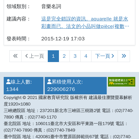
過譯譜轉換、以及將譯文資料經過不同年
音樂名詞
代與不同語言的摘譯後，以演奏呈現出的
這是完全錯誤的資訊。aquarelle 就是水
見解。 不同於「演奏」（perform）泛指
彩畫而已。法文的小品叫做pièce(複數型:
所有的器樂表演，以及「詮釋」
pièces)或者俗稱morceau(複數型:
（interpretation）代表具有純熟精湛演奏
2015-12-19 17:03
morceaux)
技法的演奏者，除了能精準呈現樂譜與作
曲標記外，更以自我的風格致敬於作曲
上一頁
1
2
3
4
下一頁
家；「演譯」（performance practice）
一詞，則是衍生於對十九世紀成立的音樂
院體系以潛心炫技的演奏技法為主要趨
勢，卻產生只注重技巧而不知音樂內涵，
:::
線上人數:
累積使用人次:
對於此現象所形成的反動。此潮流關注於
1344
229006276
音樂在過去的年代是如何的被表演、音樂
Copyright © 2021 國家教育研究院 版權所有 建議最佳瀏覽螢幕解析
對於社會文化的功能、以及各式樂器形制
度1920×1080
的製作背景。國際著名的音樂比賽，例如
三峽總院區 地址：237201新北市三峽區三樹路2號 電話：(02)7740-
每四年一次在位於波蘭首都華沙所舉辦的
7890 傳真：(02)7740-1170
臺北院區 地址：106011臺北市大安區和平東路一段179號 電話：
蕭邦鋼琴比賽以及德國萊比錫的巴赫音樂
(02)7740-7890 傳真：(02)7740-7849
比賽，注重的不僅是演奏者的演奏與詮
臺中院區 地址：420081臺中市豐原區師範街67號 電話：(02)7740-