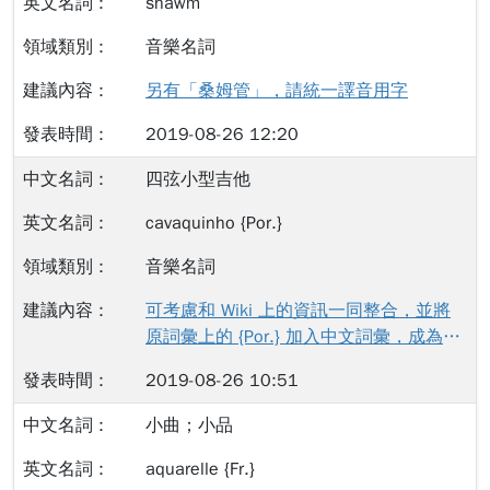
shawm
時代的樂器。譬如鍵琴家族中的小鍵琴
（clavichord）具代表性的時代為文藝復
音樂名詞
興與早期巴洛克時期，而大鍵琴
（harpsichord）具代表性的時代為巴洛克
另有「桑姆管」，請統一譯音用字
中晚期。「時代樂器」也可以是作為某個
2019-08-26 12:20
地區在某個時代的代表性的樂器。 因此，
以演奏「時代樂器」來詮釋某個時代的風
四弦小型吉他
格，則稱為「時代演譯法」（period
performance）。而本文使用演「譯」一
cavaquinho {Por.}
詞，並非臺灣目前所慣用的演「繹」，原
音樂名詞
因為「演繹」（analysis or deduction）
的意義是分析與推算，雖然在音樂上，可
可考慮和 Wiki 上的資訊一同整合，並將
以理解為運用歷史證據推理與分析，然
原詞彙上的 {Por.} 加入中文詞彙，成為：
而，音樂演奏需要在考證的基礎上更進一
「葡萄牙四弦吉他」
步，在瞭解作品的歷史背景以及作曲家所
2019-08-26 10:51
使用的文字符號後，經過內在的融合領會
小曲；小品
而轉換為聲音，進而以演奏的方式詮釋
（interpretate）給聽眾。因此使用「譯」
aquarelle {Fr.}
一詞，更貼切符合演奏者將作曲家手稿經