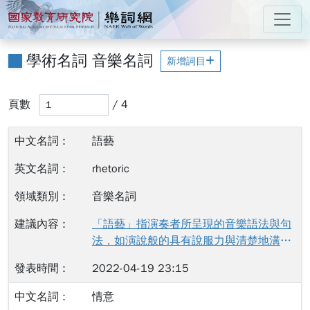
跳到主要內容
:::
國家教育研究院 樂詞網
:::
學術名詞 音樂名詞
新增詞目
輸入頁碼後，當您離開此輸入框（例如按 Tab 鍵或點擊其
頁數
頁數
/ 4
搜尋結果已更新
語藝
rhetoric
音樂名詞
「語藝」指演奏者所呈現的音樂語法與句
法，如演說般的具有說服力與清楚地溝通
性與傳播予聽眾。在文藝復興與巴洛克時
2022-04-19 23:15
期，音樂與語藝的關係（rhetoric and
music），如演說般，具有傳達、溝通、
情意
與說服的功能。 「語藝」雖然為台灣近年