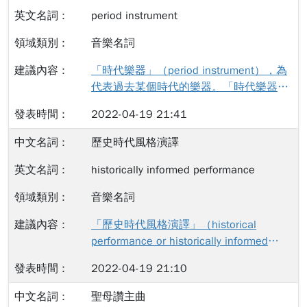
擇所表現音樂語法與句法「語藝」。音樂
Oxford University Press, https://www-
1932生）對於「trans-」與「cross-」將
period instrument
表現並非僅作為唱，而是唱中有說，說中
oxfordreference-
兩者間的差異用法所做出的清楚定義，提
有唱的概念。因此，演奏者也有「語藝」
com.proxyiub.uits.iu.edu/view/10.1093
音樂名詞
出將兩者的中文分別翻譯為：通用的「泛
表現。 關於演說與話語藝術的文獻中。關
/acref/9780199579037.001.0001/acr
文化概念」（trans-），與具有差異性的
於演奏者如何運用rhetoric作為演奏音樂的
「時代樂器」（period instrument），為
ef-9780199579037-e-94. 此為引文的中
「跨文化比較」（cross-）。（Brink
「語藝」表現的探討，參見：Tarling,
代表過去某個時代的樂器。「時代樂器」
文翻譯： 「情意」一詞由德國音樂學家
1994：344-6）帕梅拉・簡・布林克指
Judy. The weapons of rhetoric: a guide
也可以是作為某個地區在某個時代的代表
（Hermann Kretzschmar，Arnold
出：「人類學在文化概念中，使用trans代
2022-04-19 21:41
for musicians and audiences. United
性的樂器。關於period instrument的來源
Schering）在 20 世紀初提出的一個術
表beyond，指的是超越文化界限，而能在
Kingdom: Corda Music, 2004. 關於
與內容，參見 Montagu, Jeremy. "period
語，用於描述巴洛克時期與音樂表達有關
歷史時代風格演譯
所有文化上普遍分享的通用概念；而此廣
rhetoric作為「修辭」一詞在音樂上的用
instruments." In The Oxford Companion
的美學理論。 17 世紀末和 …
泛的通用概念，在行為上並不具有交互突
法，參見：Jones, Timothy Rhys.
to Music. : Oxford University Press,
historically informed performance
破的行動。然而，每個文化中對於通用概
"rhetoric." …
https://www-oxfordreference-
念，除了相似性，也有差異性。」
音樂名詞
com.proxyiub.uits.iu.edu/view/10.1093
（1994：344）也就是說，「跨文化比
/acref/9780199579037.001.0001/acr
「歷史時代風格演譯」（historical
較」（cross-），便是在泛文化概念基礎
ef-9780199579037-e-5098. 以下為上
performance or historically informed
下，進一步以特定文化群體中的思維、信
述引文中文翻譯： 現代演奏者復甦特定歷
performance）為大約於1980年代在歐洲
仰、習俗和定義，與其他文化群體比較出
史時期的樂器，以過去某個年代所演奏的
2022-04-19 21:10
與美國的音樂界開始盛行的復古風潮，簡
其不可取代的特殊性。此概念應用在音樂
樂器。該術語通常意味著樂器的現代複製
稱為「歷史演譯」（HIP）。「歷史時代
中，以古典音樂一詞（classical music）
聖母讚主曲
品或重建，而不是樂器原件。 「時代樂