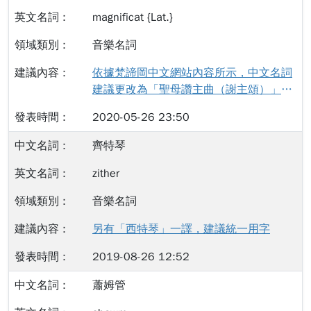
風格演譯」指的是：以根據「歷史證據」
來舉例，在泛文化概念（trans-）裡，大
團」試圖還原某個年代的樂器音質。現代
與「時代樂器」的演奏，重建過去某一個
magnificat {Lat.}
部分時候會直接聯想到包含十六到二十世
作曲家也會為時代樂器作曲。 使用「時代
時期的音樂風格。在歷史演譯法開始初
紀，源於西方的藝術音樂；但對於音樂研
樂器」一詞術語較使用「鑑古/真實樂
音樂名詞
期，其討論主題聚焦於中世紀至十九世紀
究者來說，古典音樂只涵蓋十八世紀時期
器」（authentic instruments）或「歷史
中期，包括文藝復興、巴洛克、古典時期
（music of the Classical era）；而對於
依據梵諦岡中文網站內容所示，中文名詞
樂器」（ historical instruments）為合
（music of the Classical era）以及早期
印度人民來說，古典音樂一詞，指的是印
建議更改為「聖母讚主曲（謝主頌）」。
適。「鑑古/真實樂器」的用法難以證
浪漫樂派，這段大約至1850年第一次工
度傳統音樂（India classical music）。因
參考網址如下：
明；而「歷史樂器」的用法無法代表特定
業革命結束為止，以手工製作樂器的時
2020-05-26 23:50
此，「泛文化概念」（trans-cultural），
https://www.vaticannews.va/zht/prayers
時代。 period instruments. The
期。而如今，這個歷史時代可廣義地解釋
指的是同質性。此名詞應該與包含同質性
/the-magnificat.html
instruments of …
齊特琴
為所有過去而非當代的時代。 「歷史時代
與差異性的「跨文化比較」做出區分。
風格演譯」法的內容，可分別由歷史、時
zither
代、風格、與演譯四個部分詳加解釋。
「歷史」指的是歷史證據考證，包括對於
音樂名詞
手稿、原始出版印刷、作曲家信件、新聞
另有「西特琴」一譯，建議統一用字
報紙、古董原件的探究。歷史證據除了存
在音樂理論研究以及音樂表演紀錄中，也
2019-08-26 12:52
存在於當時的文學、藝術作品、以及醫學
紀錄裡。「時代」指的是「時代樂器」
蕭姆管
（period instrument），為代表過去某個