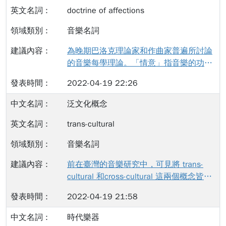
傳播學界的說法，其原文為 rhetoric，即
doctrine of affections
傳統中所謂 的「修辭」。由於「語藝」與
音樂名詞
「修辭」兩者在音樂上的概念不同，本人
建議，將音樂中使用rhetoric的方法釐清。
為晚期巴洛克理論家和作曲家普遍所討論
Rhetoric對於作曲家，指的是音樂「修
的音樂每學理論。「情意」指音樂的功能
辭」，為作曲層面的手法(意圖)；而
並非表現演奏家的手指有多快，技巧有多
Rhetoric對於演奏者，指的是演奏(詮釋)層
2022-04-19 22:26
精湛，音樂的目的為喚起聽眾各種特定情
面，指演奏者表現的音樂語法與句法「語
感。作曲家對於「情意」的設計，以使用
泛文化概念
藝」。 舉例來說，莫扎爾特（A.Mozart）
特定的音程與音律已達到不同的情緒效
在鋼琴奏鳴曲中，在許多的兩顆鄰近音使
果。譬如在「死亡」與「慾望」的字詞，
trans-cultural
用圓滑線（two-note slur），這是莫扎爾
使用七和弦來表現。又譬如，三度音程在
特在作曲上的修辭，呈現樂段輕快如嘉朗
音樂名詞
各式音律中的距離有些許差距，使得聲音
舞曲風格般（galant）。然而，在現代鋼
拍頻（beats）速度在不同的調性中速度
前在臺灣的音樂研究中，可見將 trans-
琴上，由於鋼琴的泛音長度比莫扎爾特所
不同，而這些差距使得樂曲呈現不一樣的
cultural 和cross-cultural 這兩個概念皆翻
使用的古鋼琴長，音量也較大等原因，許
風味。 關於“doctrine of affections”一詞
譯為「跨文化」。於此，本人希望能根據
多的演奏者選擇忽略莫扎爾特關於演奏法
的英文解釋，可參見：Nagley, Judith,
2022-04-19 21:58
1994年護理期刊（Western Journal of
（articulation）的標示，選擇以長度超過
and Bojan Bujić. "affections, doctrine
Nursing Research）發起人與人類學者帕
四小節的圓滑線來詮釋，這就是演奏者選
時代樂器
of." In The Oxford Companion to Music. :
梅拉・簡・布林克（Pamela Jane Brink,