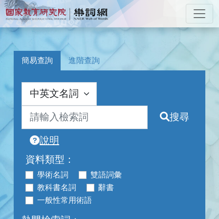
跳到主要內容
:::
國家教育研究院 樂詞網
:::
簡易查詢
進階查詢
搜尋
說明
資料類型：
學術名詞
雙語詞彙
教科書名詞
辭書
一般性常用術語