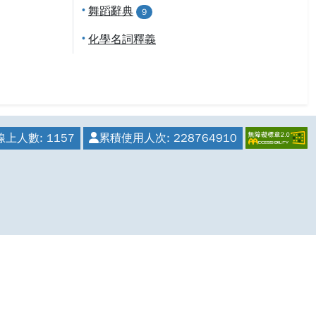
•
舞蹈辭典
9
•
化學名詞釋義
線上人數:
1157
累積使用人次:
228764910