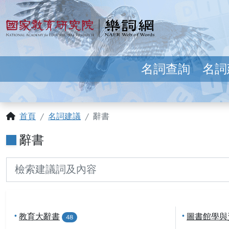
跳到主要內容
:::
國家教育研究院 樂詞網
名詞查詢
名詞
:::
首頁
名詞建議
辭書
辭書
•
教育大辭書
•
圖書館學與
48