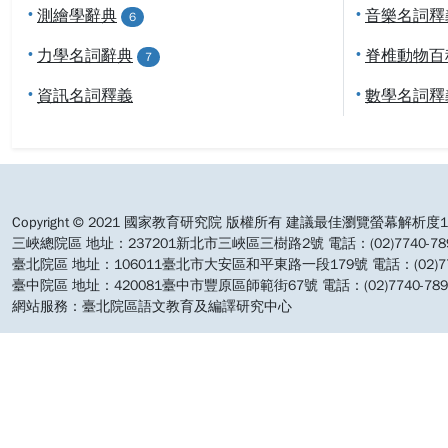
•
測繪學辭典
•
音樂名詞釋
6
•
力學名詞辭典
•
脊椎動物百
7
•
資訊名詞釋義
•
數學名詞釋
:::
Copyright © 2021 國家教育研究院 版權所有 建議最佳瀏覽螢幕解析度19
三峽總院區 地址：237201新北市三峽區三樹路2號 電話：(02)7740-7890 
臺北院區 地址：106011臺北市大安區和平東路一段179號 電話：(02)7740-7
臺中院區 地址：420081臺中市豐原區師範街67號 電話：(02)7740-7890 
網站服務：臺北院區語文教育及編譯研究中心