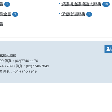
義
•
資訊與通訊術語大辭典
1
10
科全書
•
保健物理辭典
3
1
義
20×1080
傳真：(02)7740-1170
890 傳真：(02)7740-7849
傳真：(04)7740-7949