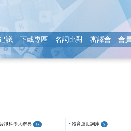
建議
下載專區
名詞比對
審譯會
會
資訊科學大辭典
•
體育運動詞庫
17
2