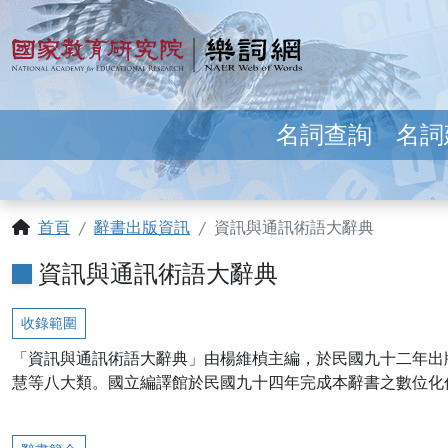
跳到主要內容
:::
國家教育研究院 樂詞網
名詞查詢
名詞
:::
首頁
辭書出版資訊
資訊與通訊術語大辭典
資訊與通訊術語大辭典
收錄範圍
「資訊與通訊術語大辭典」由楊維楨主編，於民國九十二年出
慧等八大類。國立編譯館於民國九十四年完成本辭書之數位化