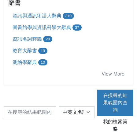
辭書
資訊與通訊術語大辭典
310
圖書館學與資訊科學大辭典
37
資訊名詞釋義
28
教育大辭書
19
測繪學辭典
10
View More
在搜尋的結
果範圍內查
詢
我的檢索策
略