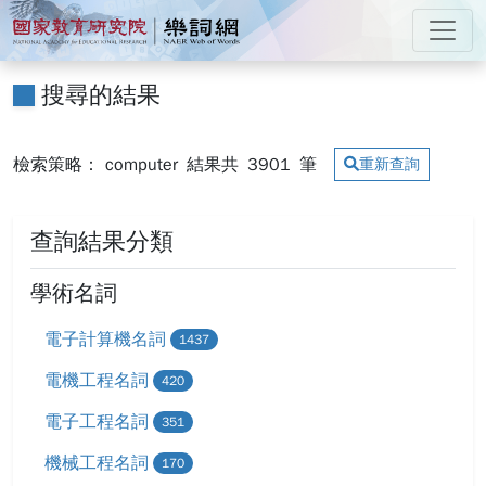
跳到主要內容
:::
國家教育研究院 樂詞網
:::
搜尋的結果
檢索策略： computer
結果共
3901
筆
重新查詢
查詢結果分類
學術名詞
電子計算機名詞
1437
電機工程名詞
420
電子工程名詞
351
機械工程名詞
170