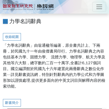
跳到主要內容
:::
國家教育研究院 樂詞網
:::
力學名詞辭典
收錄範圍
「力學名詞辭典」由翁通楹等編著，原全書共計上、下兩
冊，於民國九十一年由俊傑書局印行。力學名詞辭典之內容
包括基本力學、固體力學、 流體力學、物理學、航天力學及
其他等六大類，總字數約二百一十萬字,全書計6,127個詞
目。國立編譯館於民國九十六年建置此兩冊辭典之數位化作
業—詳見辭書資訊網，特別針對辭典內的力學公式和力學圖
形加以謹慎處理,提供更多面向的中英文詞目與解釋內容的檢
索功能。
辭書簡介