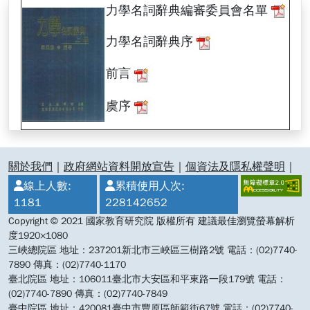
力學名詞辭典編審委員會名單
力學名詞辭典序
前言
虞序
:::
關於我們
｜
政府網站資料開放宣告
｜
個資法及隱私權聲明
｜
線上人數:
累積使用人次:
1181
228142652
Copyright © 2021 國家教育研究院 版權所有 建議最佳瀏覽螢幕解析
度1920×1080
三峽總院區 地址：237201新北市三峽區三樹路2號 電話：(02)7740-
7890 傳真：(02)7740-1170
臺北院區 地址：106011臺北市大安區和平東路一段179號 電話：
(02)7740-7890 傳真：(02)7740-7849
臺中院區 地址：420081臺中市豐原區師範街67號 電話：(02)7740-