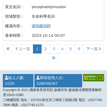
relief efforts （Lin et …
phosphatidylinositol
生命科學名詞
磷脂醯肌醇
2023-10-14 00:07
上一頁
1
2
3
4
5
6
下一頁
:::
線上人數:
累積使用人次:
1029
228638287
Copyright © 2021 國家教育研究院 版權所有 建議最佳瀏覽螢幕解析
度1920×1080
三峽總院區 地址：237201新北市三峽區三樹路2號 電話：(02)7740-
7890 傳真：(02)7740-1170