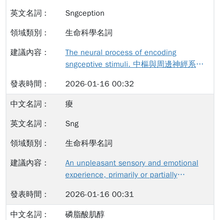
為神經訊號之感覺受器。
Sngception
生命科學名詞
The neural process of encoding
sngceptive stimuli. 中樞與周邊神經系統
對痠刺激之編碼與處理過程。 [補充說明]
2026-01-16 00:32
與 nociception, pruriception 並列（Lin et
al., 2018; Lee et al., 2025; Han et al.,
痠
2025）
Sng
生命科學名詞
An unpleasant sensory and emotional
experience, primarily or partially
associated with, or resembling that
2026-01-16 00:31
associated with, acid-like sensation that
often evokes a motivation to take active
磷脂酸肌醇