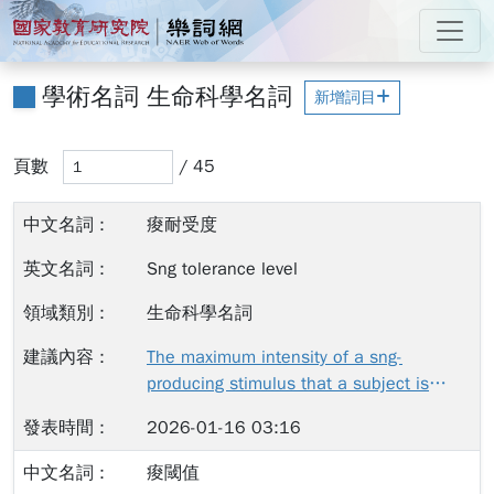
跳到主要內容
:::
國家教育研究院 樂詞網
:::
學術名詞 生命科學名詞
新增詞目
輸入頁碼後，當您離開此輸入框（例如按 Tab 鍵或點擊其
頁數
頁數
/ 45
搜尋結果已更新
痠耐受度
Sng tolerance level
生命科學名詞
The maximum intensity of a sng-
producing stimulus that a subject is
willing to accept in a given situation. 個
2026-01-16 03:16
體在特定情境下可接受之最大痠刺激強
度。
痠閾值