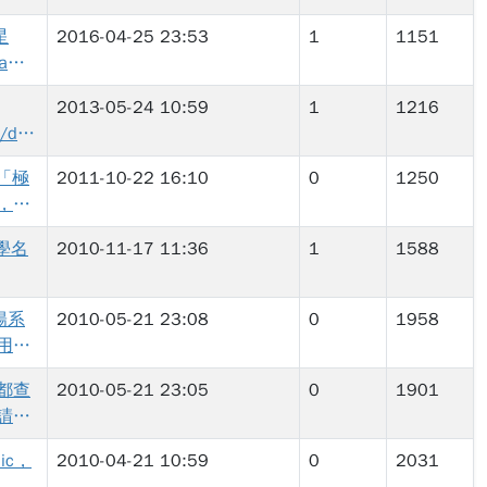
星
2016-04-25 23:53
1
1151
a仍
＂超
2013-05-24 10:59
1
1216
建議
/det
以表
活力積
為「極
2011-10-22 16:10
0
1250
al」
，謝
訂明
詞》
學名
2010-11-17 11:36
1
1588
丁文
思，
方程
太陽系
2010-05-21 23:08
0
1958
用＂
/det
，宇宙要
都查
2010-05-21 23:05
0
1901
sa 的
圍。
請增
aic，
2010-04-21 10:59
0
2031