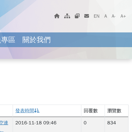
字體大小選擇
回首頁
網站地圖
相關網站
聯絡我們
EN
A
A-
A+
員專區
關於我們
示指定頁面。
發表時間
回覆數
瀏覽數
空連
2016-11-18 09:46
0
834
。