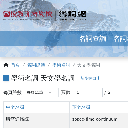
跳到主要內容
:::
國家教育研究院 樂詞網
名詞查詢
名詞
:::
首頁
名詞建議
學術名詞
天文學名詞
學術名詞 天文學名詞
新增詞目
變更選擇後，頁面會自動重新載入以更新結果。
每頁筆數
輸入頁碼後，當您離開此輸入框（
頁數
頁數
/ 2
每頁筆數
搜尋結果已更新
中文名稱
英文名稱
時空連續統
space-time continuum