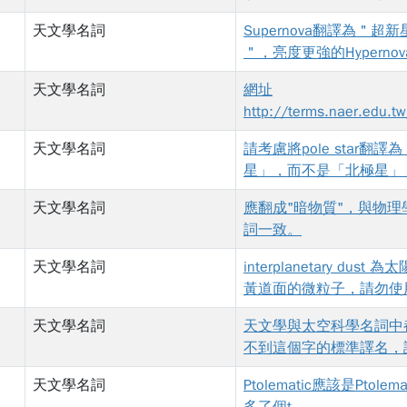
天文學名詞
Supernova翻譯為＂超新
＂，亮度更強的Hypernov
無正式譯名。部分翻譯為
天文學名詞
網址
超新星＂，但不夠雅緻。
http://terms.naer.edu.tw
只用一字的＂極新星＂，
ail/549015/ 所載之「
明是極限之意。
天文學名詞
請考慮將pole star翻譯
分」原文「vis visa integr
星」，而不是「北極星」
與1993年國立編譯館編
謝。
文書局印行的《天文學名
天文學名詞
應翻成"暗物質"，與物理
相同，應該是筆誤。 拉
詞一致。
vis viva 是「活力」的意
可以參閱力學名詞「活力
天文學名詞
interplanetary dust 為
式」：
黃道面的微粒子，請勿使
http://terms.naer.edu.tw
cosmic dust宇宙塵＂
天文學名詞
天文學與太空科學名詞中
ail/588361/ 沒有 vis vi
用在星系或星系以外的範
不到這個字的標準譯名，
說法。
列此譯名。
天文學名詞
Ptolematic應該是Ptolem