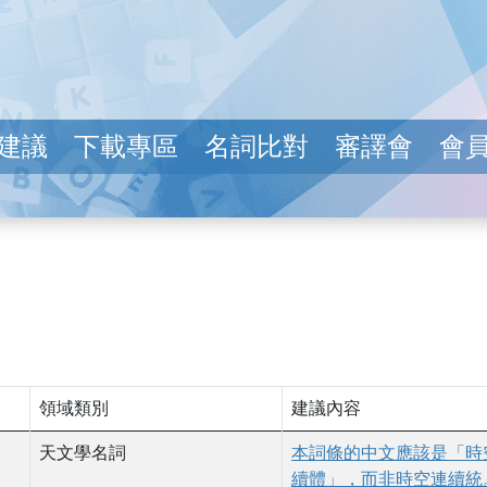
建議
下載專區
名詞比對
審譯會
會
例如按 Tab 鍵或點擊其他位置）時，頁面會自動重新載入並顯
領域類別
建議內容
天文學名詞
本詞條的中文應該是「時
續體」，而非時空連續統