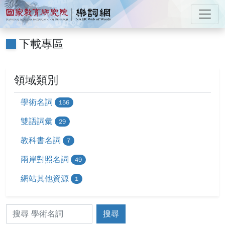
跳到主要內容
:::
國家教育研究院 樂詞網
:::
下載專區
領域類別
學術名詞
156
雙語詞彙
29
教科書名詞
7
兩岸對照名詞
49
網站其他資源
1
搜尋