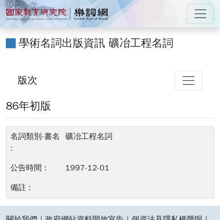
跳到主要內容
:::
國家教育研究院 樂詞網
:::
學術名詞出版資訊 礦冶工程名詞
版次
86年初版
86年初版
礦冶工程名詞
1997-12-01
:::
關於我們
｜
政府網站資料開放宣告
｜
個資法及隱私權聲明
｜