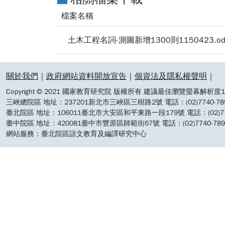
檔案名稱
土木工程名詞-測圖新增1300則1150423.od
:::
關於我們
｜
政府網站資料開放宣告
｜
個資法及隱私權聲明
｜
Copyright © 2021 國家教育研究院 版權所有 建議最佳瀏覽螢幕解析度19
三峽總院區 地址：237201新北市三峽區三樹路2號 電話：(02)7740-7890 
臺北院區 地址：106011臺北市大安區和平東路一段179號 電話：(02)7740-7
臺中院區 地址：420081臺中市豐原區師範街67號 電話：(02)7740-7890 
網站服務：臺北院區語文教育及編譯研究中心