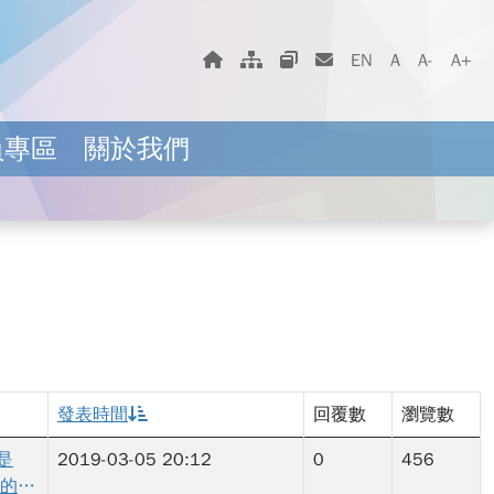
字體大小選擇
回首頁
網站地圖
相關網站
聯絡我們
EN
A
A-
A+
員專區
關於我們
示指定頁面。
發表時間
回覆數
瀏覽數
是
2019-03-05 20:12
0
456
向的方