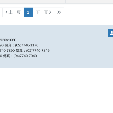
位。
https://sheethub.com/d
上一頁
1
下一頁
ov.tw/%E5%9C%8B%E5%
B6%E6%95%99%E8%82
E7%A0%94%E7%A9%B6
99%A2-
20×1080
%E9%80%A0%E8%88%B
傳真：(02)7740-1170
%B7%A5%E7%A8%8B%E
890 傳真：(02)7740-7849
%B8%E8%A1%93%E5%9
傳真：(04)7740-7949
%E8%A9%9E/uri/56910