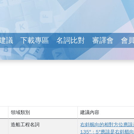
建議
下載專區
名詞比對
審譯會
會
例如按 Tab 鍵或點擊其他位置）時，頁面會自動重新載入並顯
領域類別
建議內容
造船工程名詞
右斜艉向的相對方位應該
135°；5°應該是右斜艏