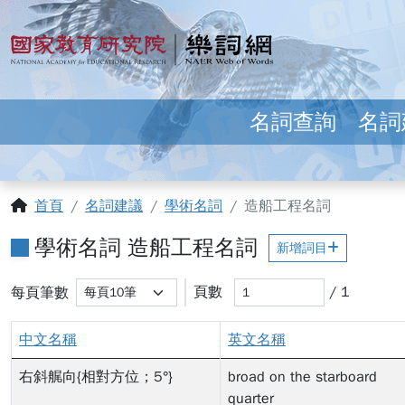
跳到主要內容
:::
國家教育研究院 樂詞網
名詞查詢
名詞
:::
首頁
名詞建議
學術名詞
造船工程名詞
學術名詞 造船工程名詞
新增詞目
變更選擇後，頁面會自動重新載入以更新結果。
每頁筆數
輸入頁碼後，當您離開此輸入框（
頁數
頁數
/ 1
每頁筆數
搜尋結果已更新
中文名稱
英文名稱
右斜艉向{相對方位；5°}
broad on the starboard
quarter