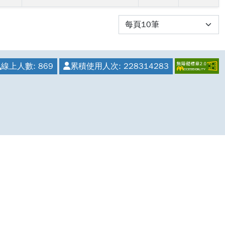
ata.g
每頁筆數
AE%
%B2%
%E9%
線上人數:
869
累積使用人次:
228314283
9%E5
5%AD
0%8D
229