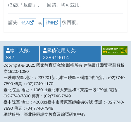
(3)故「反饋」、「回饋」均可並用。
請先
或
後回覆。
登入
註冊
:::
線上人數:
累積使用人次:
847
228919614
Copyright © 2021 國家教育研究院 版權所有 建議最佳瀏覽螢幕解析
度1920×1080
三峽總院區 地址：237201新北市三峽區三樹路2號 電話：(02)7740-
7890 傳真：(02)7740-1170
臺北院區 地址：106011臺北市大安區和平東路一段179號 電話：
(02)7740-7890 傳真：(02)7740-7849
臺中院區 地址：420081臺中市豐原區師範街67號 電話：(02)7740-
7890 傳真：(04)7740-7949
網站服務：臺北院區語文教育及編譯研究中心