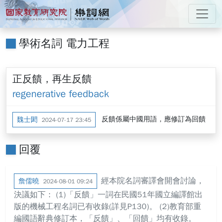
跳到主要內容
:::
國家教育研究院 樂詞網
:::
學術名詞 電力工程
正反饋，再生反饋
regenerative feedback
反饋係屬中國用語，應修訂為回饋
魏士閎
2024-07-17 23:45
回覆
經本院名詞審譯會開會討論，
詹儒曉
2024-08-01 09:24
決議如下： (1)「反饋」一詞在民國51年國立編譯館出
版的機械工程名詞已有收錄(詳見P130)。 (2)教育部重
編國語辭典修訂本，「反饋」、「回饋」均有收錄。