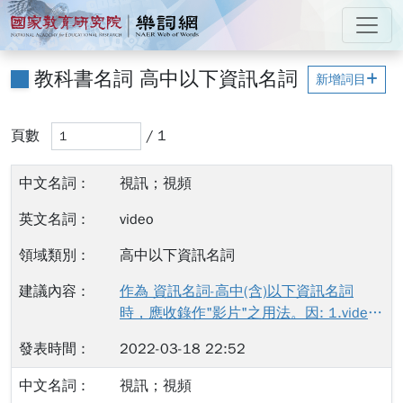
跳到主要內容
:::
國家教育研究院 樂詞網
:::
教科書名詞 高中以下資訊名詞
新增詞目
輸入頁碼後，當您離開此輸入框（例如按 Tab 鍵或點擊其
頁數
頁數
/ 1
搜尋結果已更新
視訊；視頻
video
高中以下資訊名詞
作為 資訊名詞-高中(含)以下資訊名詞
時，應收錄作"影片"之用法。因: 1.video
對高中意下使用者而言近乎等於video clip
2022-03-18 22:52
2.非用來指稱video frequency
視訊；視頻