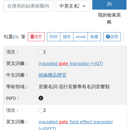
詢
我的檢索策
略
勾選(
0
) 筆
清空
列印
儲存
email
收藏
說明
1
insulated
gate
transistor {=IGT}
絕緣柵晶體管
音樂名詞-流行音樂專有名詞音響類
2
insulated
gate
field effect transistor
{=IGFET}