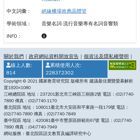
絕緣柵場效應晶體管
音樂名詞-流行音樂專有名詞音響類
:::
關於我們
｜
政府網站資料開放宣告
｜
個資法及隱私權聲明
｜
線上人數:
累積使用人次:
814
228372302
Copyright © 2021 國家教育研究院 版權所有 建議最佳瀏覽螢幕解析
度1920×1080
三峽總院區 地址：237201新北市三峽區三樹路2號 電話：(02)7740-
7890 傳真：(02)7740-1170
臺北院區 地址：106011臺北市大安區和平東路一段179號 電話：
(02)7740-7890 傳真：(02)7740-7849
臺中院區 地址：420081臺中市豐原區師範街67號 電話：(02)7740-
7890 傳真：(04)7740-7949
網站服務：臺北院區語文教育及編譯研究中心