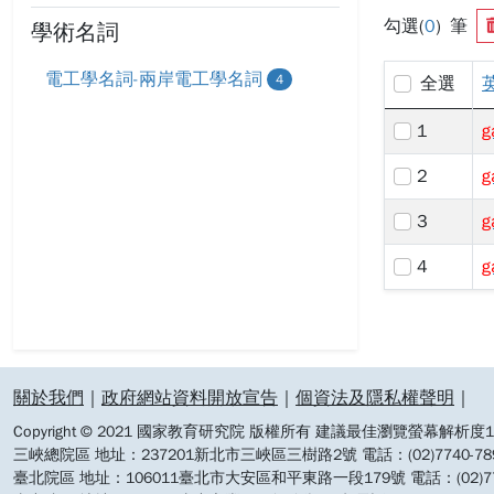
勾選(
0
) 筆
學術名詞
電工學名詞-兩岸電工學名詞
4
全選
1
g
2
g
3
g
4
g
:::
關於我們
｜
政府網站資料開放宣告
｜
個資法及隱私權聲明
｜
Copyright © 2021 國家教育研究院 版權所有 建議最佳瀏覽螢幕解析度19
三峽總院區 地址：237201新北市三峽區三樹路2號 電話：(02)7740-7890 
臺北院區 地址：106011臺北市大安區和平東路一段179號 電話：(02)7740-7