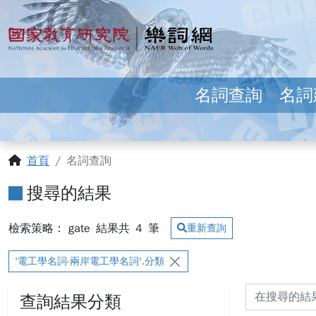
跳到主要內容
:::
國家教育研究院 樂詞網
名詞查詢
名詞
:::
首頁
名詞查詢
搜尋的結果
檢索策略： gate
結果共
4
筆
重新查詢
'電工學名詞-兩岸電工學名詞'.分類
查詢結果分類