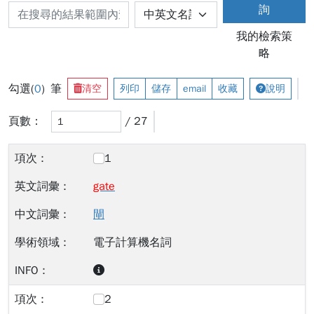
詢
我的檢索策
略
勾選(
0
) 筆
清空
列印
儲存
email
收藏
說明
頁數：
/ 27
1
gate
閘
電子計算機名詞
2