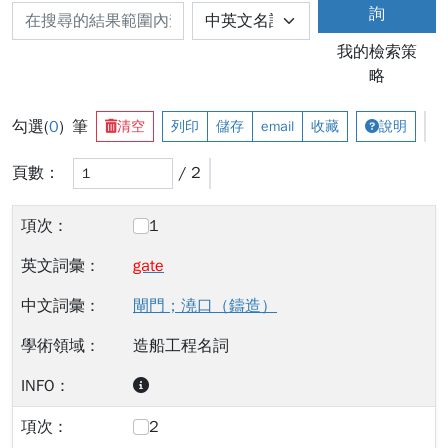
詢
我的檢索策
略
勾選(
0
) 筆
清空
列印
儲存
email
收藏
說明
頁數：
/ 2
1
gate
閘門；澆口（鑄造）
造船工程名詞
2