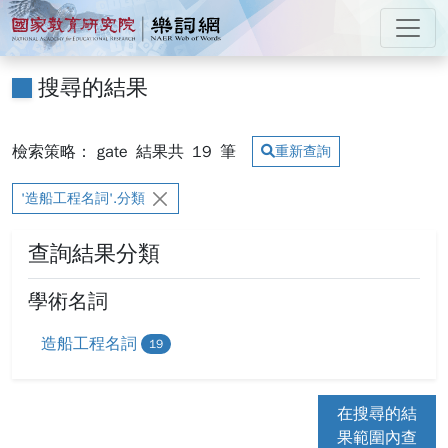
跳到主要內容
:::
國家教育研究院 樂詞網
:::
搜尋的結果
檢索策略： gate
結果共
19
筆
重新查詢
'造船工程名詞'.分類
查詢結果分類
學術名詞
造船工程名詞
19
在搜尋的結
果範圍內查