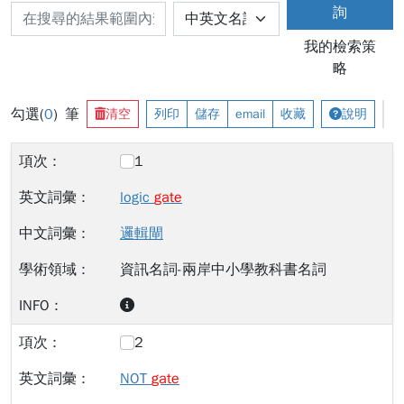
詢
我的檢索策
略
勾選(
0
) 筆
清空
列印
儲存
email
收藏
說明
1
logic
gate
邏輯閘
資訊名詞-兩岸中小學教科書名詞
2
NOT
gate