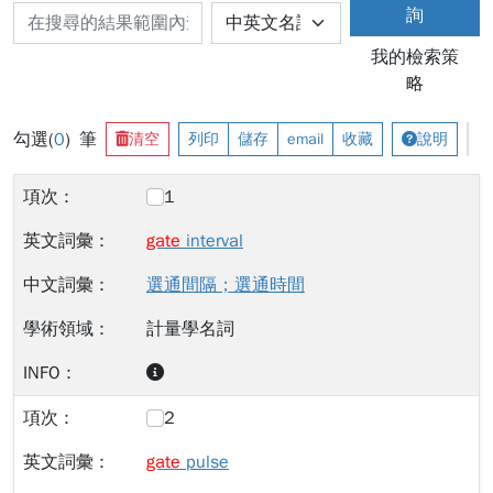
詢
我的檢索策
略
勾選(
0
) 筆
清空
列印
儲存
email
收藏
說明
1
gate
interval
選通間隔；選通時間
計量學名詞
2
gate
pulse