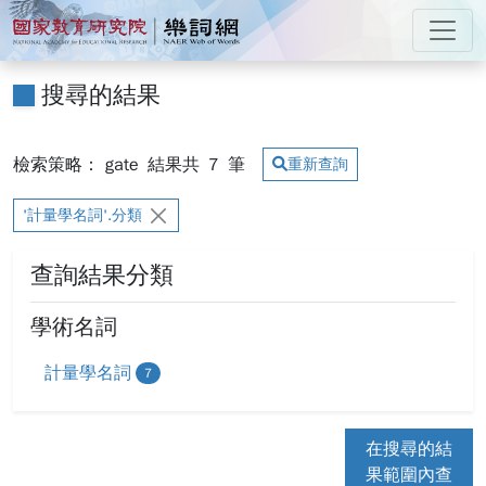
跳到主要內容
:::
國家教育研究院 樂詞網
:::
搜尋的結果
檢索策略： gate
結果共
7
筆
重新查詢
'計量學名詞'.分類
查詢結果分類
學術名詞
計量學名詞
7
在搜尋的結
果範圍內查