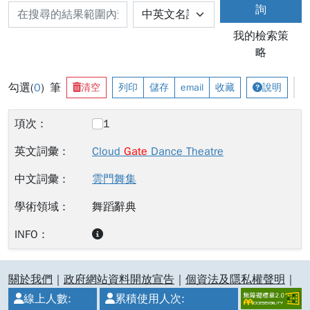
詢
我的檢索策
略
勾選(
0
) 筆
清空
列印
儲存
email
收藏
說明
1
Cloud
Gate
Dance Theatre
雲門舞集
舞蹈辭典
:::
關於我們
｜
政府網站資料開放宣告
｜
個資法及隱私權聲明
｜
線上人數:
累積使用人次: