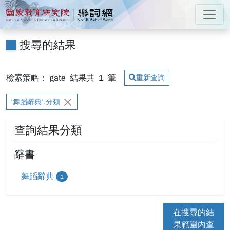
跳到主要內容
:::
國家教育研究院 樂詞網
:::
搜尋的結果
檢索策略： gate
結果共
1
筆
重新查詢
'舞蹈辭典'.分類
查詢結果分類
辭書
舞蹈辭典
1
在搜尋的結
果範圍內查