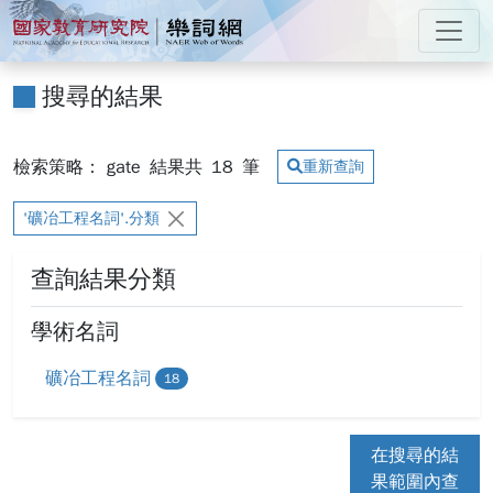
跳到主要內容
:::
國家教育研究院 樂詞網
:::
搜尋的結果
檢索策略： gate
結果共
18
筆
重新查詢
'礦冶工程名詞'.分類
查詢結果分類
學術名詞
礦冶工程名詞
18
在搜尋的結
果範圍內查