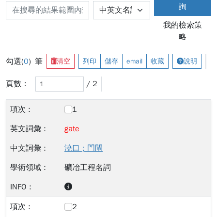
詢
我的檢索策
略
勾選(
0
) 筆
清空
列印
儲存
email
收藏
說明
頁數：
/ 2
1
gate
澆口 ; 門閘
礦冶工程名詞
2