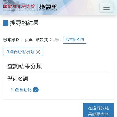
跳到主要內容
:::
國家教育研究院 樂詞網
:::
搜尋的結果
檢索策略： gate
結果共
2
筆
重新查詢
'生產自動化'.分類
查詢結果分類
學術名詞
生產自動化
2
在搜尋的結
果範圍內查