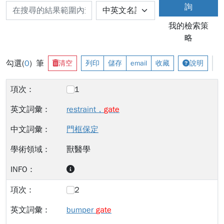
詢
我的檢索策
略
勾選(
0
) 筆
清空
列印
儲存
email
收藏
說明
1
restraint，
gate
門框保定
獸醫學
2
bumper
gate