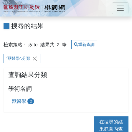
跳到主要內容
:::
國家教育研究院 樂詞網
:::
搜尋的結果
檢索策略： gate
結果共
2
筆
重新查詢
'獸醫學'.分類
查詢結果分類
學術名詞
獸醫學
2
在搜尋的結
果範圍內查