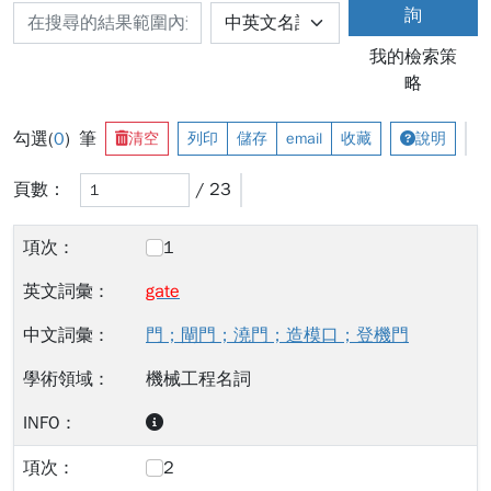
詢
我的檢索策
略
勾選(
0
) 筆
清空
列印
儲存
email
收藏
說明
頁數：
/ 23
1
gate
門；閘門；澆門；造模口；登機門
機械工程名詞
2