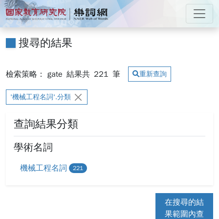
跳到主要內容
:::
國家教育研究院 樂詞網
:::
搜尋的結果
檢索策略： gate
結果共
221
筆
重新查詢
'機械工程名詞'.分類
查詢結果分類
學術名詞
機械工程名詞
221
在搜尋的結
果範圍內查