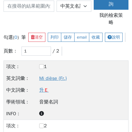
詢
我的檢索策
略
勾選(
0
) 筆
清空
列印
儲存
email
收藏
說明
頁數：
/ 2
1
Mi dièse {Fr.}
升
Ｅ
音樂名詞
2