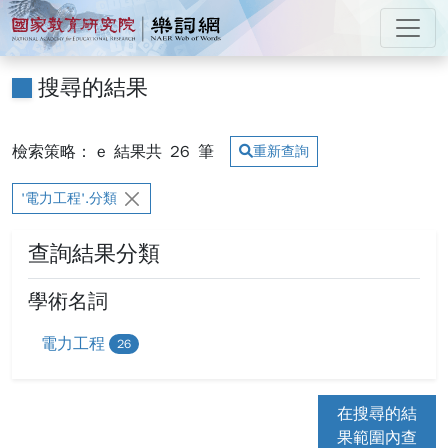
跳到主要內容
:::
國家教育研究院 樂詞網
:::
搜尋的結果
檢索策略： e
結果共
26
筆
重新查詢
'電力工程'.分類
查詢結果分類
學術名詞
電力工程
26
在搜尋的結
果範圍內查