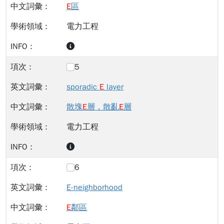
E
區
電力工程
5
sporadic
E
layer
散塊
E
層，散亂
E
層
電力工程
6
E-neighborhood
E
鄰區