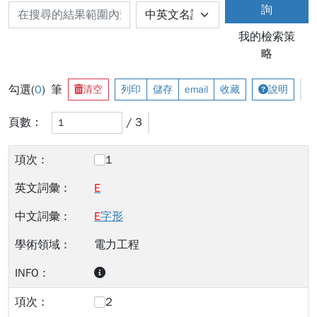
詢
我的檢索策
略
勾選(
0
) 筆
清空
列印
儲存
email
收藏
說明
頁數：
/ 3
1
E
E
字形
電力工程
2