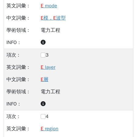
E
mode
E
模，
E
波型
電力工程
3
E
layer
E
層
電力工程
4
E
region