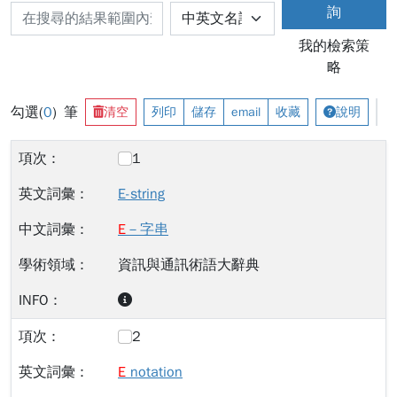
詢
我的檢索策
略
勾選(
0
) 筆
清空
列印
儲存
email
收藏
說明
1
E-string
E
－字串
資訊與通訊術語大辭典
2
E
notation