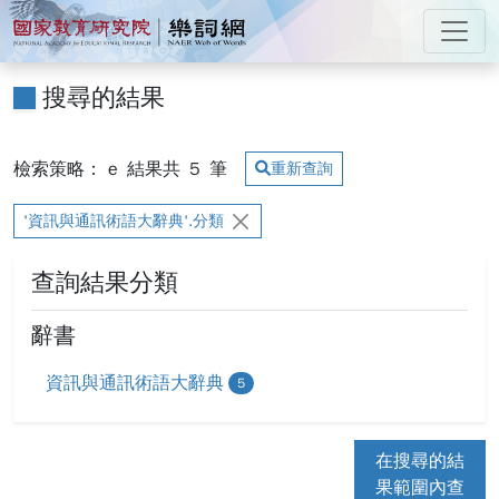
跳到主要內容
:::
國家教育研究院 樂詞網
:::
搜尋的結果
檢索策略： e
結果共
5
筆
重新查詢
'資訊與通訊術語大辭典'.分類
查詢結果分類
辭書
資訊與通訊術語大辭典
5
在搜尋的結
果範圍內查