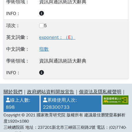
資訊與通訊術語大辭典
5
exponent：（
E
）
指數
資訊與通訊術語大辭典
:::
關於我們
｜
政府網站資料開放宣告
｜
個資法及隱私權聲明
｜
線上人數:
累積使用人次:
898
228300733
Copyright © 2021 國家教育研究院 版權所有 建議最佳瀏覽螢幕解析
度1920×1080
三峽總院區 地址：237201新北市三峽區三樹路2號 電話：(02)7740-