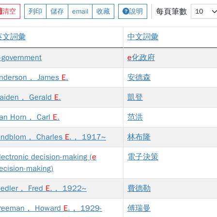
每頁筆數
清空
列印
儲存
email
收藏
說明
英文詞彙
中文詞彙
-government
e
化政府
nderson， James
E
.
安德森
aiden， Gerald
E
.
凱登
an Horn， Carl
E
.
范洪
indblom， Charles
E
.， 1917~
林布隆
lectronic decision-making (
e
電子決策
ecision-making)
iedler， Fred
E
.， 1922~
費德勒
reeman， Howard
E
.， 1929-
傅瑞曼