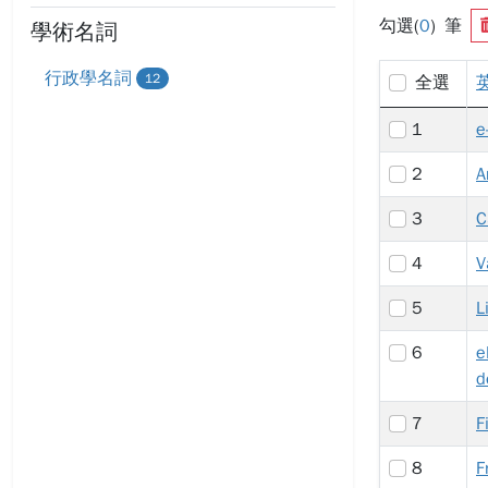
勾選(
0
) 筆
學術名詞
行政學名詞
12
全選
1
e
2
A
3
C
4
V
5
L
6
e
d
7
F
8
F