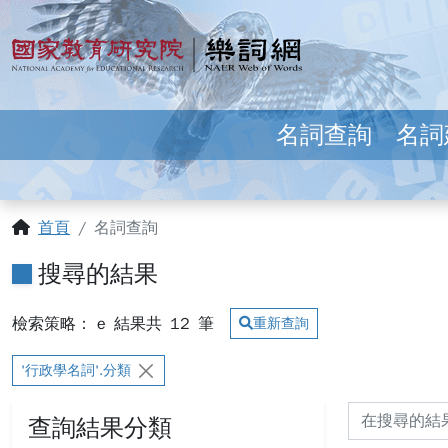
跳到主要內容
:::
國家教育研究院 樂詞網
名詞查詢
名詞
:::
首頁
名詞查詢
搜尋的結果
檢索策略： e
結果共
12
筆
重新查詢
'行政學名詞'.分類
查詢結果分類