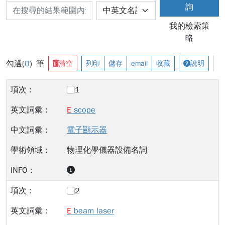
詢
我的檢索策
略
勾選(
0
) 筆
清空
列印
儲存
email
收藏
說明
1
E
scope
電子顯示器
物理化學儀器設備名詞
2
E
beam laser