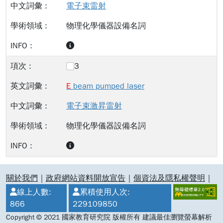
電子束雷射
物理化學儀器設備名詞
3
E
beam pumped laser
電子束激昇雷射
物理化學儀器設備名詞
:::
關於我們
｜
政府網站資料開放宣告
｜
個資法及隱私權聲明
｜
線上人數:
累積使用人次:
866
229109850
Copyright © 2021 國家教育研究院 版權所有 建議最佳瀏覽螢幕解析