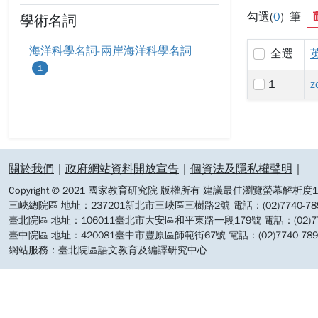
勾選(
0
) 筆
學術名詞
海洋科學名詞-兩岸海洋科學名詞
全選
1
1
z
:::
關於我們
｜
政府網站資料開放宣告
｜
個資法及隱私權聲明
｜
Copyright © 2021 國家教育研究院 版權所有 建議最佳瀏覽螢幕解析度19
三峽總院區 地址：237201新北市三峽區三樹路2號 電話：(02)7740-7890 
臺北院區 地址：106011臺北市大安區和平東路一段179號 電話：(02)7740-7
臺中院區 地址：420081臺中市豐原區師範街67號 電話：(02)7740-7890 
網站服務：臺北院區語文教育及編譯研究中心