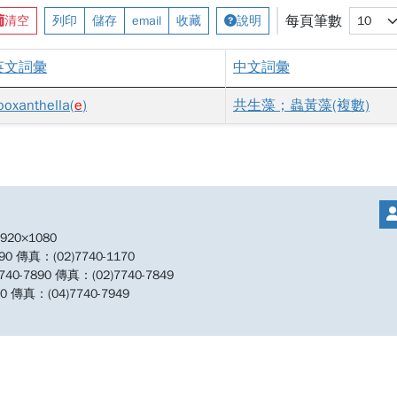
每頁筆數
清空
列印
儲存
email
收藏
說明
英文詞彙
中文詞彙
ooxanthella(
e
)
共生藻；蟲黃藻(複數)
20×1080
傳真：(02)7740-1170
890 傳真：(02)7740-7849
傳真：(04)7740-7949