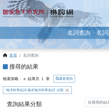
跳到主要內容
:::
國家教育研究院 樂詞網
名詞查詢
名詞
:::
首頁
名詞查詢
搜尋的結果
檢索策略： e
結果共
1
筆
重新查詢
'海洋科學名詞-兩岸海洋科學名詞'.分類
查詢結果分類