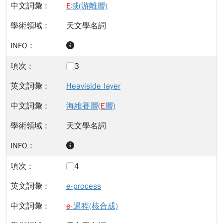
E
域(游離層)
天文學名詞
3
Heaviside layer
海維賽層(
E
層)
天文學名詞
4
e-process
e
-過程(核合成)