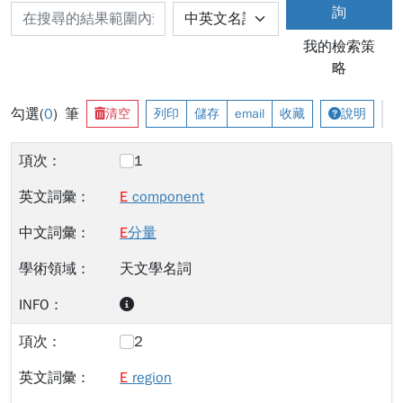
詢
我的檢索策
略
勾選(
0
) 筆
清空
列印
儲存
email
收藏
說明
1
E
component
E
分量
天文學名詞
2
E
region