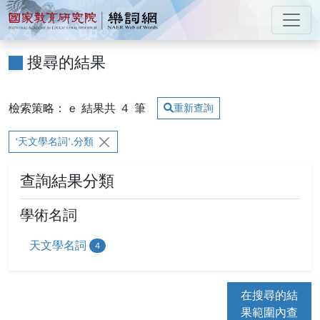
跳到主要內容
:::
國家教育研究院 樂詞網
:::
搜尋的結果
檢索策略： e
結果共
4
筆
重新查詢
'天文學名詞'.分類
查詢結果分類
學術名詞
天文學名詞
4
在搜尋的結
果範圍內查