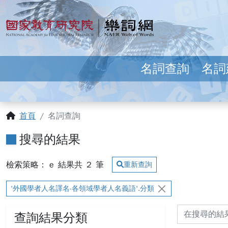
跳到主要內容
:::
國家教育研究院 樂詞網
名詞查詢
名詞
:::
首頁
名詞查詢
搜尋的結果
檢索策略： e
結果共
2
筆
重新查詢
'外國學者人名譯名-各領域學者人名義語'.分類
查詢結果分類