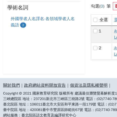
勾選(
0
) 筆
學術名詞
外國學者人名譯名-各領域學者人名
全選
義語
2
1
A
L
2
A
L
:::
關於我們
｜
政府網站資料開放宣告
｜
個資法及隱私權聲明
｜
Copyright © 2021 國家教育研究院 版權所有 建議最佳瀏覽螢幕解析度19
三峽總院區 地址：237201新北市三峽區三樹路2號 電話：(02)7740-7890 
臺北院區 地址：106011臺北市大安區和平東路一段179號 電話：(02)7740-7
臺中院區 地址：420081臺中市豐原區師範街67號 電話：(02)7740-7890 
網站服務：臺北院區語文教育及編譯研究中心