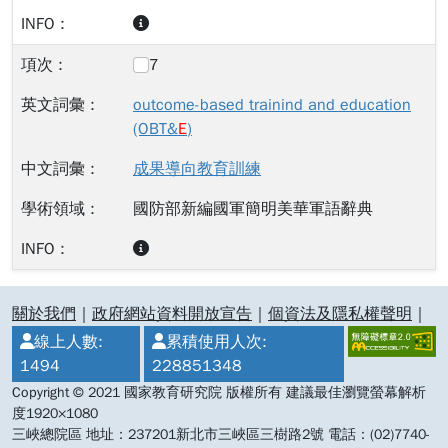
7
outcome-based trainind and education
(OBT&
E
)
成果導向教育訓練
國防部新編國軍簡明美華軍語辭典
:::
關於我們
｜
政府網站資料開放宣告
｜
個資法及隱私權聲明
｜
線上人數:
累積使用人次:
1494
228851348
Copyright © 2021 國家教育研究院 版權所有 建議最佳瀏覽螢幕解析
度1920×1080
三峽總院區 地址：237201新北市三峽區三樹路2號 電話：(02)7740-