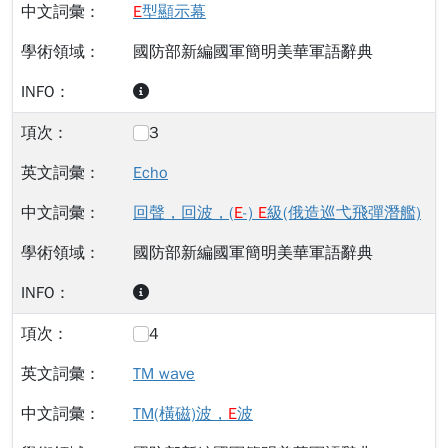
E
型顯示幕
國防部新編國軍簡明美華軍語辭典
3
Echo
回聲，回波，(
E
-)
E
級(俄造巡弋飛彈潛艦)
國防部新編國軍簡明美華軍語辭典
4
TM wave
TM(橫磁)波，
E
波