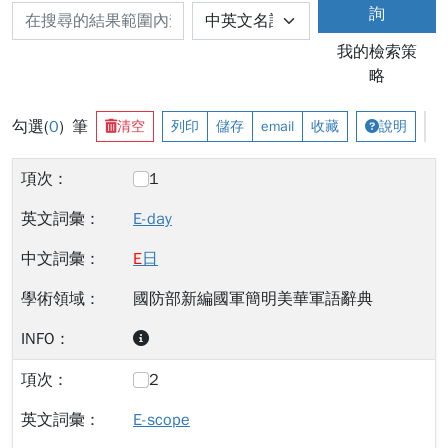
詢
我的檢索策
略
勾選(
0
) 筆
清空
列印
儲存
email
收藏
說明
1
E-day
E
日
國防部新編國軍簡明美華軍語辭典
2
E-scope