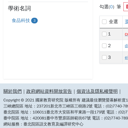
勾選(
0
) 筆
學術名詞
食品科技
3
全選
1
c
2
d
3
e
:::
關於我們
｜
政府網站資料開放宣告
｜
個資法及隱私權聲明
｜
Copyright © 2021 國家教育研究院 版權所有 建議最佳瀏覽螢幕解析度19
三峽總院區 地址：237201新北市三峽區三樹路2號 電話：(02)7740-7890 
臺北院區 地址：106011臺北市大安區和平東路一段179號 電話：(02)7740-7
臺中院區 地址：420081臺中市豐原區師範街67號 電話：(02)7740-7890 
網站服務：臺北院區語文教育及編譯研究中心