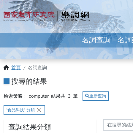
跳到主要內容
:::
國家教育研究院 樂詞網
名詞查詢
名詞
:::
首頁
名詞查詢
搜尋的結果
檢索策略： computer
結果共
3
筆
重新查詢
'食品科技'.分類
查詢結果分類