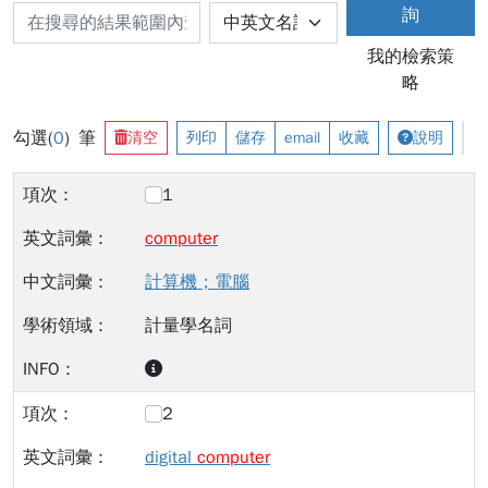
詢
我的檢索策
略
勾選(
0
) 筆
清空
列印
儲存
email
收藏
說明
1
computer
計算機；電腦
計量學名詞
2
digital
computer