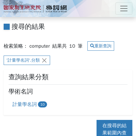
跳到主要內容
:::
國家教育研究院 樂詞網
:::
搜尋的結果
檢索策略： computer
結果共
10
筆
重新查詢
'計量學名詞'.分類
查詢結果分類
學術名詞
計量學名詞
10
在搜尋的結
果範圍內查