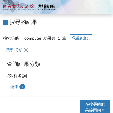
跳到主要內容
:::
國家教育研究院 樂詞網
:::
搜尋的結果
檢索策略： computer
結果共
1
筆
重新查詢
'藥學'.分類
查詢結果分類
學術名詞
藥學
1
在搜尋的結
果範圍內查