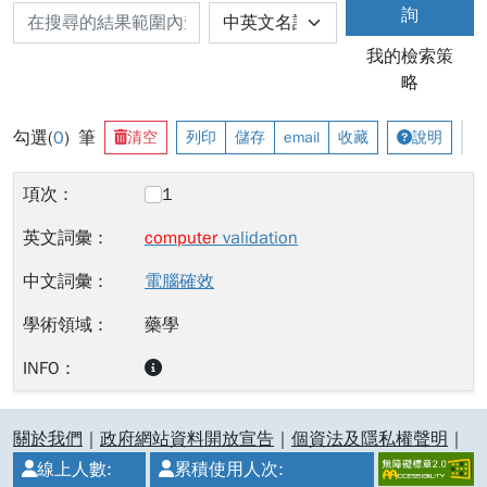
詢
我的檢索策
略
勾選(
0
) 筆
清空
列印
儲存
email
收藏
說明
1
computer
validation
電腦確效
藥學
:::
關於我們
｜
政府網站資料開放宣告
｜
個資法及隱私權聲明
｜
線上人數:
累積使用人次: