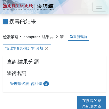
跳到主要內容
:::
國家教育研究院 樂詞網
:::
搜尋的結果
檢索策略： computer
結果共
2
筆
重新查詢
'管理學名詞-會計學'.分類
查詢結果分類
學術名詞
管理學名詞-會計學
2
在搜尋的結
果範圍內查