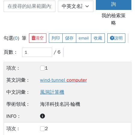
詢
我的檢索策
略
勾選(
0
) 筆
清空
列印
儲存
email
收藏
說明
頁數：
/ 6
1
wind-tunnel
computer
風洞計算機
海洋科技名詞-輪機
2