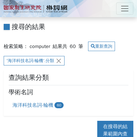
跳到主要內容
:::
國家教育研究院 樂詞網
:::
搜尋的結果
檢索策略： computer
結果共
60
筆
重新查詢
'海洋科技名詞-輪機'.分類
查詢結果分類
學術名詞
海洋科技名詞-輪機
60
在搜尋的結
果範圍內查