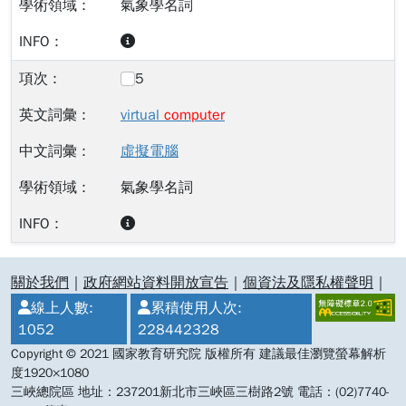
氣象學名詞
5
virtual
computer
虛擬電腦
氣象學名詞
:::
關於我們
｜
政府網站資料開放宣告
｜
個資法及隱私權聲明
｜
線上人數:
累積使用人次:
1052
228442328
Copyright © 2021 國家教育研究院 版權所有 建議最佳瀏覽螢幕解析
度1920×1080
三峽總院區 地址：237201新北市三峽區三樹路2號 電話：(02)7740-