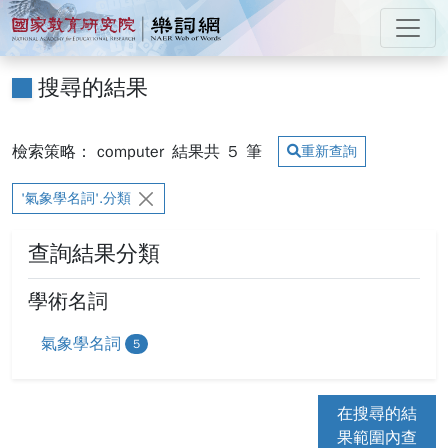
跳到主要內容
:::
國家教育研究院 樂詞網
:::
搜尋的結果
檢索策略： computer
結果共
5
筆
重新查詢
'氣象學名詞'.分類
查詢結果分類
學術名詞
氣象學名詞
5
在搜尋的結
果範圍內查