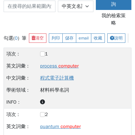
詢
我的檢索策
略
勾選(
0
) 筆
清空
列印
儲存
email
收藏
說明
1
process
computer
程式電子計算機
材料科學名詞
2
quantum
computer