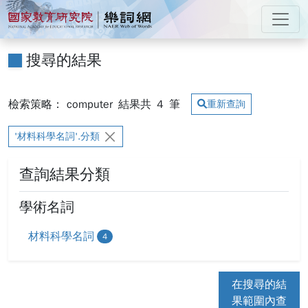
跳到主要內容
:::
國家教育研究院 樂詞網
:::
搜尋的結果
檢索策略： computer
結果共
4
筆
重新查詢
'材料科學名詞'.分類
查詢結果分類
學術名詞
材料科學名詞
4
在搜尋的結
果範圍內查