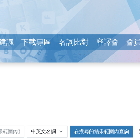
建議
下載專區
名詞比對
審譯會
會
在搜尋的結果範圍內查詢