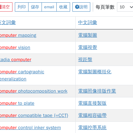
每頁筆數
清空
列印
儲存
email
收藏
說明
英文詞彙
中文詞彙
omputer
mapping
電腦製圖
omputer
vision
電腦視覺
tadia
computer
視距盤
omputer
cartographic
電腦製圖概括化
eneralization
omputer
photocomposition work
電腦照像排版作業
omputer
to plate
電腦直接製版
omputer
compatible tape {=CCT}
電腦相容磁帶
omputer
control inker system
電腦控墨系統