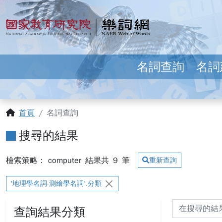
跳到主要內容
:::
國家教育研究院 樂詞網
名詞查詢
名詞
:::
首頁
名詞查詢
搜尋的結果
檢索策略： computer
結果共
9
筆
重新查詢
'地理學名詞-測繪學名詞'.分類
查詢結果分類