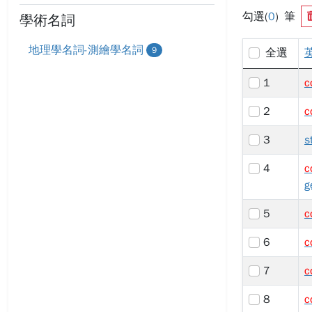
勾選(
0
) 筆
學術名詞
地理學名詞-測繪學名詞
9
全選
1
c
2
c
3
s
4
c
g
5
c
6
c
7
c
8
c