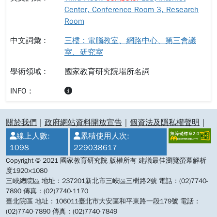
Center, Conference Room 3, Research
Room
三樓：電腦教室、網路中心、第三會議
室、研究室
國家教育研究院場所名詞
:::
關於我們
｜
政府網站資料開放宣告
｜
個資法及隱私權聲明
｜
線上人數:
累積使用人次:
1098
229038617
Copyright © 2021 國家教育研究院 版權所有 建議最佳瀏覽螢幕解析
度1920×1080
三峽總院區 地址：237201新北市三峽區三樹路2號 電話：(02)7740-
7890 傳真：(02)7740-1170
臺北院區 地址：106011臺北市大安區和平東路一段179號 電話：
(02)7740-7890 傳真：(02)7740-7849