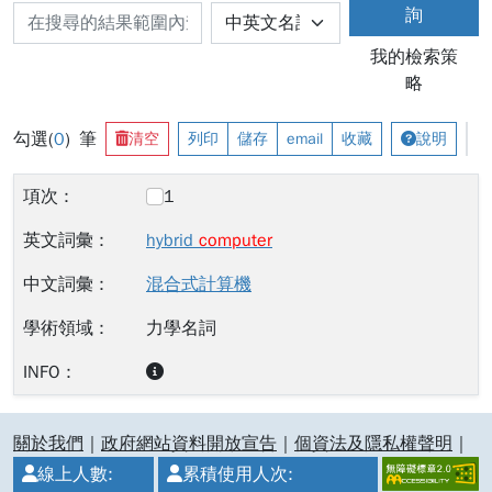
詢
我的檢索策
略
勾選(
0
) 筆
清空
列印
儲存
email
收藏
說明
1
hybrid
computer
混合式計算機
力學名詞
:::
關於我們
｜
政府網站資料開放宣告
｜
個資法及隱私權聲明
｜
線上人數:
累積使用人次: