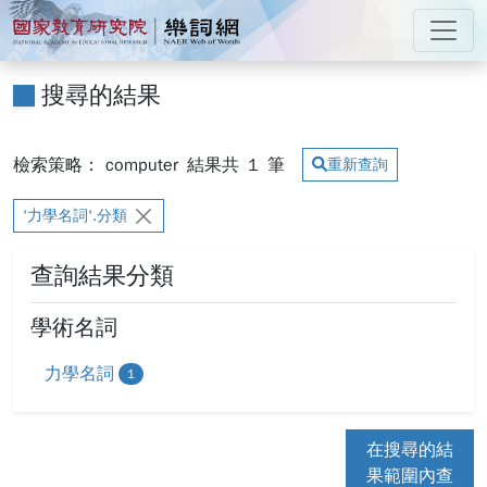
跳到主要內容
:::
國家教育研究院 樂詞網
:::
搜尋的結果
檢索策略： computer
結果共
1
筆
重新查詢
'力學名詞'.分類
查詢結果分類
學術名詞
力學名詞
1
在搜尋的結
果範圍內查