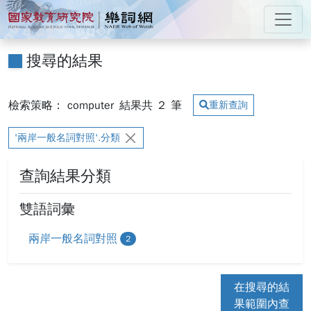
跳到主要內容
:::
國家教育研究院 樂詞網
:::
搜尋的結果
檢索策略： computer
結果共
2
筆
重新查詢
'兩岸一般名詞對照'.分類
查詢結果分類
雙語詞彙
兩岸一般名詞對照
2
在搜尋的結
果範圍內查