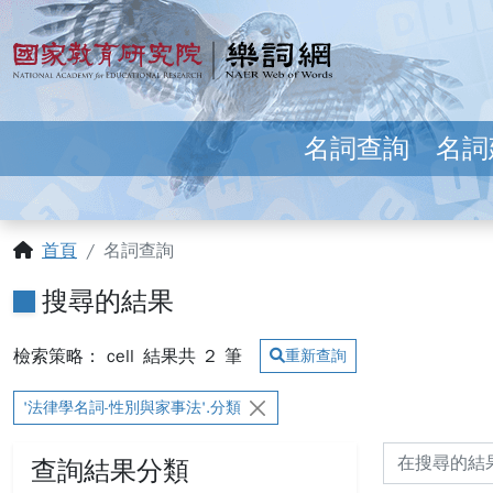
跳到主要內容
:::
國家教育研究院 樂詞網
名詞查詢
名詞
:::
首頁
名詞查詢
搜尋的結果
檢索策略： cell
結果共
2
筆
重新查詢
'法律學名詞-性別與家事法'.分類
查詢結果分類