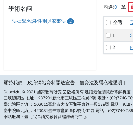
勾選(
0
) 筆
學術名詞
法律學名詞-性別與家事法
2
全選
1
S
2
R
:::
關於我們
｜
政府網站資料開放宣告
｜
個資法及隱私權聲明
｜
Copyright © 2021 國家教育研究院 版權所有 建議最佳瀏覽螢幕解析度19
三峽總院區 地址：237201新北市三峽區三樹路2號 電話：(02)7740-7890 
臺北院區 地址：106011臺北市大安區和平東路一段179號 電話：(02)7740-7
臺中院區 地址：420081臺中市豐原區師範街67號 電話：(02)7740-7890 
網站服務：臺北院區語文教育及編譯研究中心