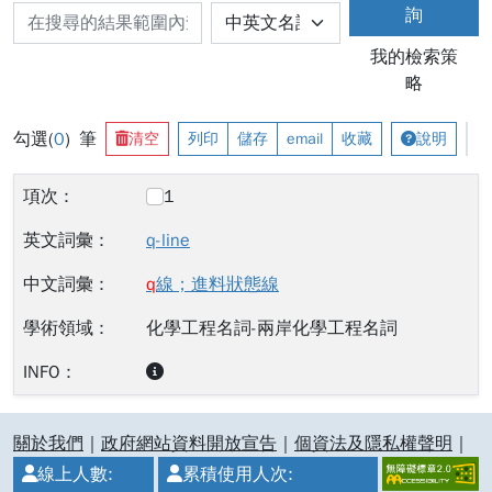
詢
我的檢索策
略
勾選(
0
) 筆
清空
列印
儲存
email
收藏
說明
1
q-line
q
線；進料狀態線
化學工程名詞-兩岸化學工程名詞
:::
關於我們
｜
政府網站資料開放宣告
｜
個資法及隱私權聲明
｜
線上人數:
累積使用人次: