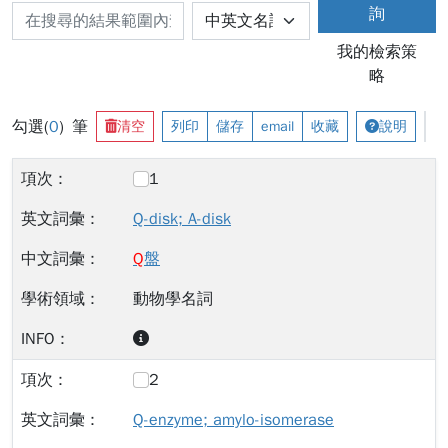
詢
我的檢索策
略
勾選(
0
) 筆
清空
列印
儲存
email
收藏
說明
1
Q-disk; A-disk
Q
盤
動物學名詞
2
Q-enzyme; amylo-isomerase