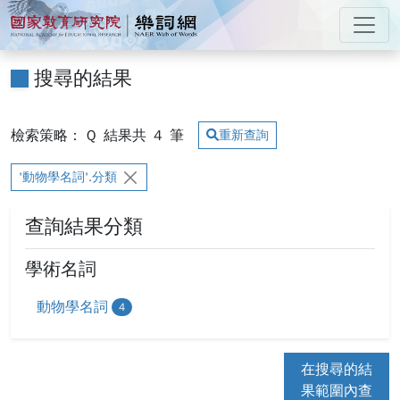
跳到主要內容
:::
國家教育研究院 樂詞網
:::
搜尋的結果
檢索策略： Q
結果共
4
筆
重新查詢
'動物學名詞'.分類
查詢結果分類
學術名詞
動物學名詞
4
在搜尋的結
果範圍內查