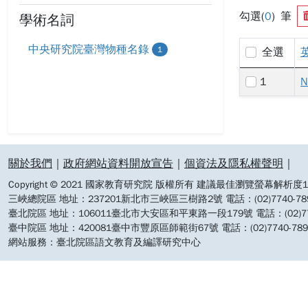
勾選(
0
) 筆
學術名詞
中央研究院臺灣物種名錄
1
全選
1
N
:::
關於我們
｜
政府網站資料開放宣告
｜
個資法及隱私權聲明
｜
Copyright © 2021 國家教育研究院 版權所有 建議最佳瀏覽螢幕解析度19
三峽總院區 地址：237201新北市三峽區三樹路2號 電話：(02)7740-7890 
臺北院區 地址：106011臺北市大安區和平東路一段179號 電話：(02)7740-7
臺中院區 地址：420081臺中市豐原區師範街67號 電話：(02)7740-7890 
網站服務：臺北院區語文教育及編譯研究中心