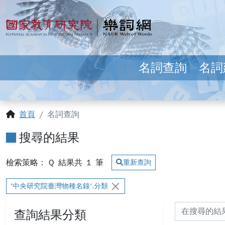
跳到主要內容
:::
國家教育研究院 樂詞網
名詞查詢
名詞
:::
首頁
名詞查詢
搜尋的結果
檢索策略： Q
結果共
1
筆
重新查詢
'中央研究院臺灣物種名錄'.分類
查詢結果分類