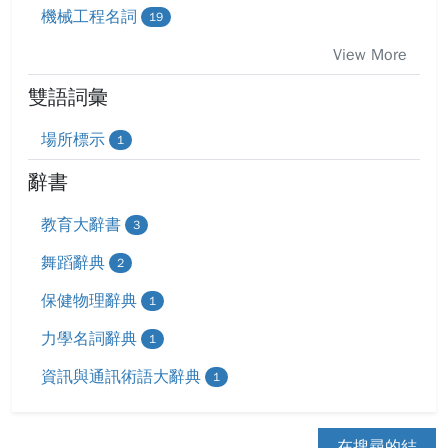
機械工程名詞
19
View More
雙語詞彙
場所標示
1
辭書
教育大辭書
3
舞蹈辭典
2
保健物理辭典
1
力學名詞辭典
1
資訊與通訊術語大辭典
1
在搜尋的結