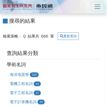
跳到主要內容
:::
國家教育研究院 樂詞網
:::
搜尋的結果
檢索策略： Q
結果共
666
筆
重新查詢
查詢結果分類
學術名詞
海洋地質學
325
電機工程名詞
52
電子工程名詞
37
電子計算機名詞
35