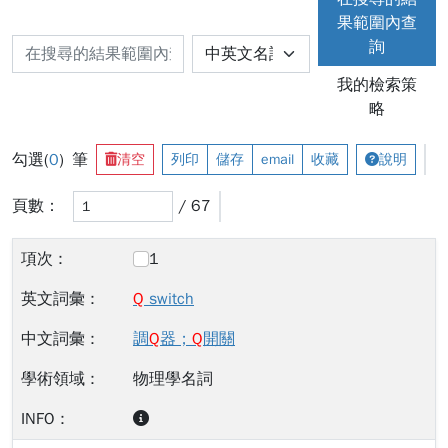
果範圍內查
詢
我的檢索策
略
勾選(
0
) 筆
清空
列印
儲存
email
收藏
說明
頁數：
/ 67
1
Q
switch
調
Q
器；
Q
開關
物理學名詞